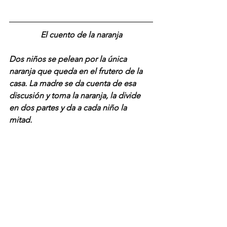
El cuento de la naranja
Dos niños se pelean por la única 
naranja que queda en el frutero de la 
casa. La madre se da cuenta de esa 
discusión y toma la naranja, la divide 
en dos partes y da a cada niño la 
mitad. 
Cuando se separan, uno de los niños 
exprime el jugo de la naranja y el otro 
niño ralla la cáscara para hacer un 
pastel. La madre observa la escena y se 
da cuenta que si hubiera preguntado 
antes ¿para qué quieren la naranja? 
Seguro cada niño hubiera contestado 
su interés y se hubiese quedado más 