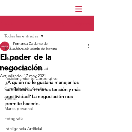
Regístrate
Entrada
Todas las entradas
Fernanda Zaldumbide
Todas las entradas
22 feb 2021
3 min de lectura
El poder de la
Mentalidad
negociación
Empresas y Comunidad
Actualizado:
17 may 2021
Posicionamiento Corporativo
¿A quién no le gustaría manejar los 
Comunicación Asertiva
conflictos con menos tensión y más 
positividad? La negociación nos 
Ventas
permite hacerlo.
Marca personal
Fotografía
Inteligencia Artificial