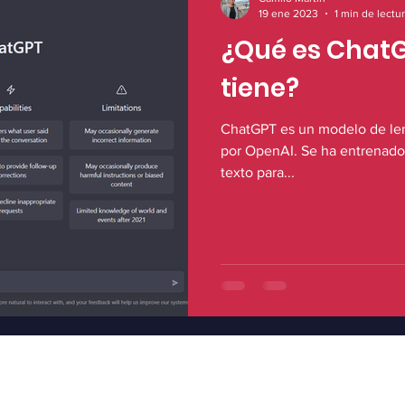
19 ene 2023
1 min de lectu
¿Qué es ChatG
tiene?
ChatGPT es un modelo de len
por OpenAI. Se ha entrenado
texto para...