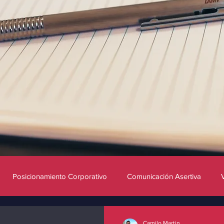
Posicionamiento Corporativo
Comunicación Asertiva
Innovación
Influencers
Redes sociales
Camilo Martin