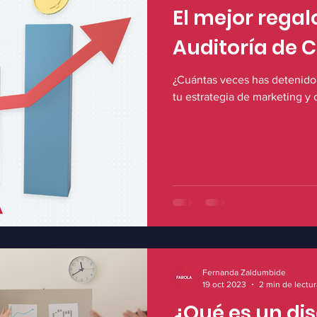
El mejor regal
Auditoría de
¿Cuántas veces has detenido 
tu estrategia de marketing y
Fernanda Zaldumbide
19 oct 2023
2 min de lectur
¿Qué es un di