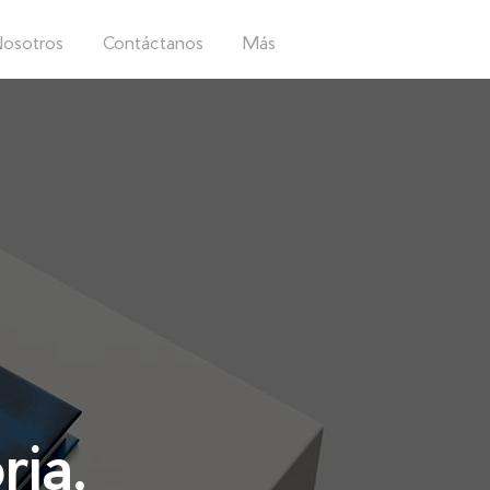
osotros
Contáctanos
Más
ria,