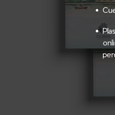
Cue
Pla
onl
per