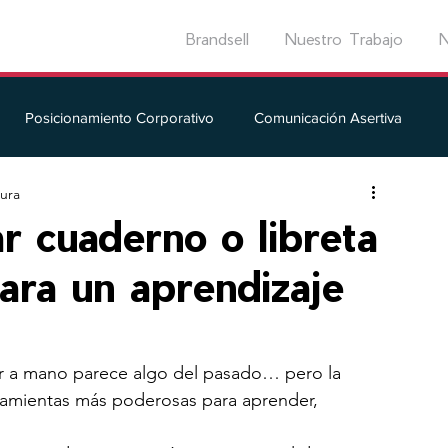
Brandsell
Nuestro Trabajo
N
Posicionamiento Corporativo
Comunicación Asertiva
tura
Artificial
Innovación
Influencers
Redes sociales
ar cuaderno o libreta
ara un aprendizaje
ir a mano parece algo del pasado… pero la 
ramientas más poderosas para aprender, 