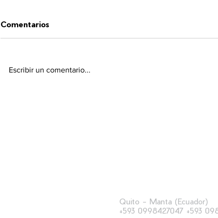
Comentarios
Escribir un comentario...
Quito - Manta
(Ecuador)
0998427047
09
+593
+
593