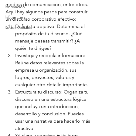
medios de comunicación, entre otros. 
Innovación
Aquí hay algunos pasos para construir 
Influencers
un discurso corporativo efectivo:
Define tu objetivo: Determina el 
Redes sociales
propósito de tu discurso. ¿Qué 
mensaje deseas transmitir? ¿A 
quién te diriges?
Investiga y recopila información: 
Reúne datos relevantes sobre la 
empresa u organización, sus 
logros, proyectos, valores y 
cualquier otro detalle importante.
Estructura tu discurso: Organiza tu 
discurso en una estructura lógica 
que incluya una introducción, 
desarrollo y conclusión. Puedes 
usar una narrativa para hacerlo más 
atractivo.
Sé claro y conciso: Evita jerga 