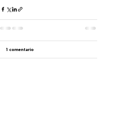
1 comentario
Escribir un comentario...
Lo más nuevo
Sergio Marquina
03 sept 2025
Explorando soluciones de IA en Ecuador, 
probé 
clothoff
. Esta plataforma transforma 
fotos en imágenes desnudas realistas con 