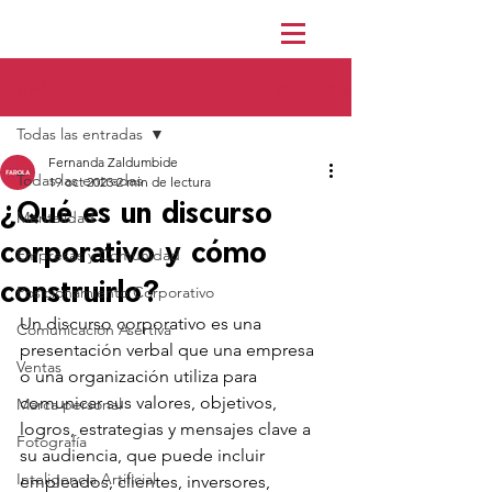
Regístrate
Entrada
Todas las entradas
Fernanda Zaldumbide
Todas las entradas
19 oct 2023
2 min de lectura
¿Qué es un discurso
Mentalidad
corporativo y cómo
Empresas y Comunidad
construirlo?
Posicionamiento Corporativo
Un discurso corporativo es una 
Comunicación Asertiva
presentación verbal que una empresa 
Ventas
o una organización utiliza para 
comunicar sus valores, objetivos, 
Marca personal
logros, estrategias y mensajes clave a 
Fotografía
su audiencia, que puede incluir 
Inteligencia Artificial
empleados, clientes, inversores, 