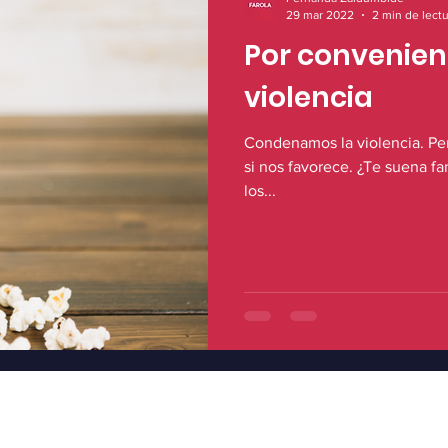
29 mar 2022
2 min de lect
Por convenienc
violencia
Condenamos la violencia. Per
si nos favorece. ¿Te suena fa
los...