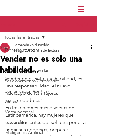
Regístrate
Entrada
Todas las entradas
Fernanda Zaldumbide
Todas las entradas
14 ago 2025
2 min de lectura
Vender no es solo una
Mentalidad
habilidad...
Empresas y Comunidad
Vender no es solo una habilidad, es 
Posicionamiento Corporativo
una responsabilidad: el nuevo 
Comunicación Asertiva
liderazgo de las mujeres 
emprendedoras”
Ventas
En los rincones más diversos de 
Marca personal
Latinoamérica, hay mujeres que 
Fotografía
despiertan antes del sol para poner a 
andar sus negocios, preparar 
Inteligencia Artificial