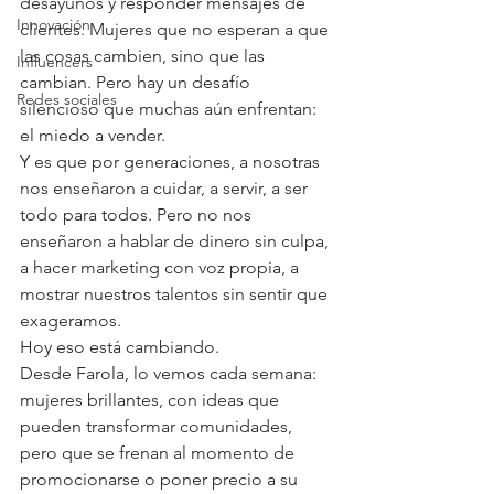
desayunos y responder mensajes de 
Innovación
clientes. Mujeres que no esperan a que 
las cosas cambien, sino que las 
Influencers
cambian. Pero hay un desafío 
Redes sociales
silencioso que muchas aún enfrentan: 
el miedo a vender.
Y es que por generaciones, a nosotras 
nos enseñaron a cuidar, a servir, a ser 
todo para todos. Pero no nos 
enseñaron a hablar de dinero sin culpa, 
a hacer marketing con voz propia, a 
mostrar nuestros talentos sin sentir que 
exageramos.
Hoy eso está cambiando.
Desde Farola, lo vemos cada semana: 
mujeres brillantes, con ideas que 
pueden transformar comunidades, 
pero que se frenan al momento de 
promocionarse o poner precio a su 